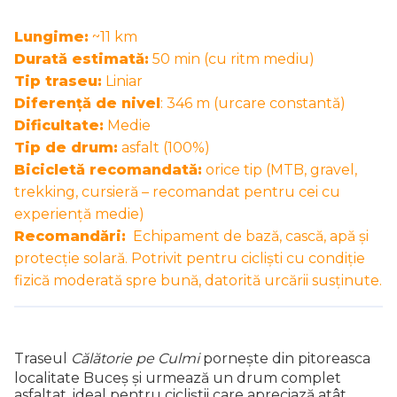
Lungime:
~11 km
Durată estimată:
50 min (cu ritm mediu)
Tip traseu:
Liniar
Diferență de nivel
: 346 m (urcare constantă)
Dificultate:
Medie
Tip de drum:
asfalt (100%)
Bicicletă recomandată:
orice tip (MTB, gravel,
trekking, cursieră – recomandat pentru cei cu
experiență medie)
Recomandări:
Echipament de bază, cască, apă și
protecție solară. Potrivit pentru cicliști cu condiție
fizică moderată spre bună, datorită urcării susținute.
Traseul
Călătorie pe Culmi
pornește din pitoreasca
localitate Buceș și urmează un drum complet
asfaltat, ideal pentru cicliștii care apreciază atât