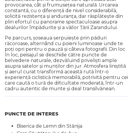
provocarea, cât și frumusețea naturală. Urcarea
constantă, cu o diferență de nivel considerabilă,
solicită rezistența și anduranța, dar răsplătește din
plin efortul cu panorame spectaculoase asupra
dealurilor împădurite și a văilor Țării Zarandului.
Pe parcurs, șoseaua șerpuiește prin păduri
răcoroase, alternând cu poieni luminoase unde te
poți opri pentru o pauză și câteva fotografii. Din loc
în loc, peisajul se deschide către puncte de
belvedere naturale, dezvăluind priveliști ample
asupra satelor și munților din jur. Atmosfera liniștită
și aerul curat transformă această rută într-o
experiență ciclistică memorabilă, potrivită pentru cei
care caută o tură de dificultate moderată, într-un
cadru autentic de munte și deal transilvănean.
PUNCTE DE INTERES
Biserica de Lemn din Stănija