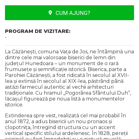
CUM AJUNG?
PROGRAM DE VIZITARE:
-
La Căzănești, comuna Vața de Jos, ne întâmpină una
dintre cele mai valoroase biserici de lemn din
județul Hunedoara – un monument de o rară
frumusețe și semnificație istorică. Biserica, parte a
Parohiei Căzănești, a fost ridicată în secolul al XVII-
lea și extinsă în secolul al XIX-lea, păstrând până
astăzi farmecul autentic al vechii arhitecturi
tradiționale. Cu hramul „Pogorârea Sfântului Duh”,
lăcașul figurează pe noua listă a monumentelor
istorice.
Extinderea spre vest, realizată cel mai probabil în
anul 1872, a adus bisericii un nou pronaos și
clopotnița, întregind structura cu un accent
vertical specific stilului ardelenesc. În 1828, pereții