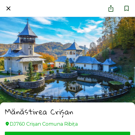
Mănăstirea Crișan
DJ760 Crișan Comuna Ribița