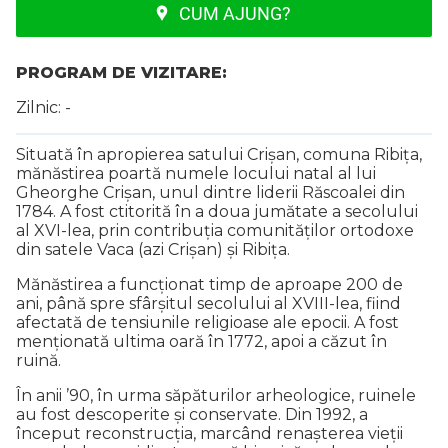
CUM AJUNG?
PROGRAM DE VIZITARE:
Zilnic: -
Situată în apropierea satului Crișan, comuna Ribița,
mănăstirea poartă numele locului natal al lui
Gheorghe Crișan, unul dintre liderii Răscoalei din
1784. A fost ctitorită în a doua jumătate a secolului
al XVI-lea, prin contribuția comunităților ortodoxe
din satele Vaca (azi Crișan) și Ribița.
Mănăstirea a funcționat timp de aproape 200 de
ani, până spre sfârșitul secolului al XVIII-lea, fiind
afectată de tensiunile religioase ale epocii. A fost
menționată ultima oară în 1772, apoi a căzut în
ruină.
În anii ’90, în urma săpăturilor arheologice, ruinele
au fost descoperite și conservate. Din 1992, a
început reconstrucția, marcând renașterea vieții