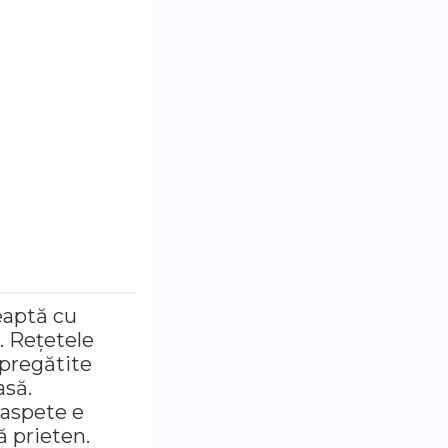
teaptă cu
. Rețetele
 pregătite
asă.
oaspete e
 prieten.