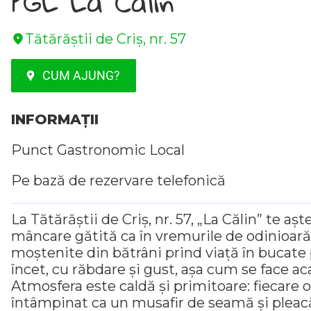
PGL La Călin
Tătărăștii de Criș, nr. 57
CUM AJUNG?
INFORMAȚII
Punct Gastronomic Local
Pe bază de rezervare telefonică
La Tătărăștii de Criș, nr. 57, „La Călin” te aș
mâncare gătită ca în vremurile de odinioară
moștenite din bătrâni prind viață în bucate
încet, cu răbdare și gust, așa cum se face ac
Atmosfera este caldă și primitoare: fiecare 
întâmpinat ca un musafir de seamă și pleacă