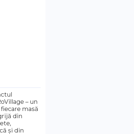
nctul
oVillage – un
, fiecare masă
grijă din
ete,
că și din