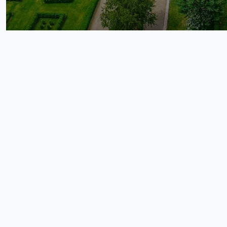
Atracți